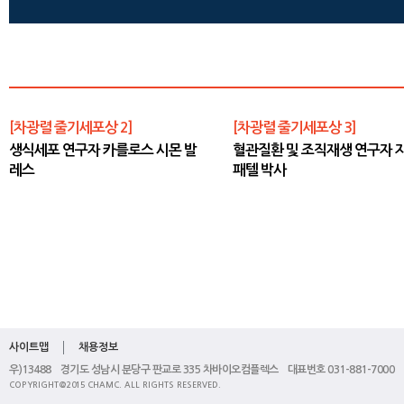
[차광렬 줄기세포상 2]
[차광렬 줄기세포상 3]
생식세포 연구자 카를로스 시몬 발
혈관질환 및 조직재생 연구자 
레스
패텔 박사
사이트맵
채용정보
우)13488 경기도 성남시 분당구 판교로 335 차바이오컴플렉스 대표번호 031-881-7000
COPYRIGHT@2015 CHAMC. ALL RIGHTS RESERVED.