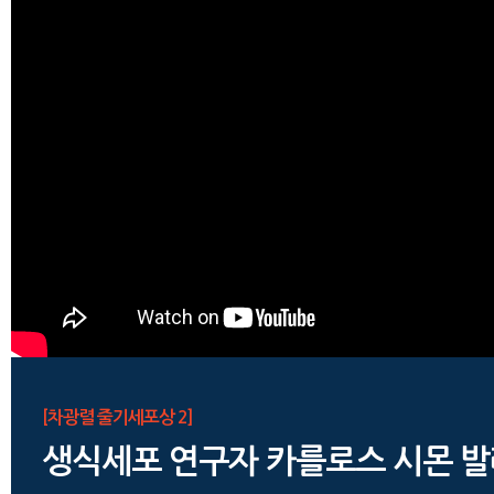
[차광렬 줄기세포상 2]
생식세포 연구자 카를로스 시몬 