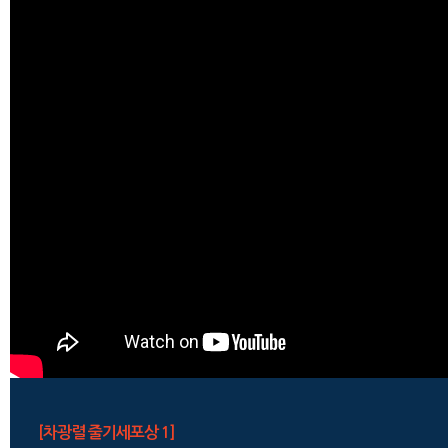
[차광렬 줄기세포상 1]